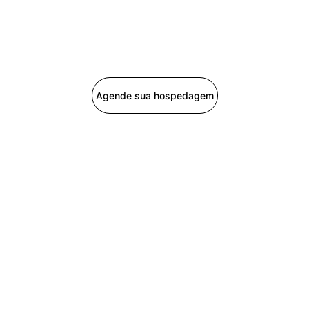
Agende sua hospedagem
Capital da Fé
Referência no Turismo Religioso. 
Roteiros Exclusivos e Personalizados.
Nossas Redes
Fale conosco