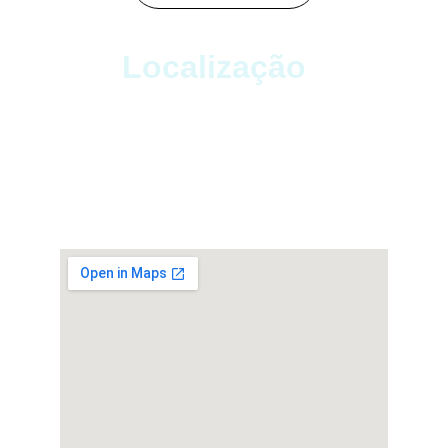
Localização
Pousada próxima à Canção Nova
Cachoreira Paulista - SP
Rua Treze de Maio, nº 75, Centro