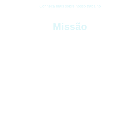
Conheça mais sobre nosso trabalho
Missão
Acolher, guiar as pessoas no Vale da Fé e
leva-los a conhecer as riquezas dos
Santuários, Comunidades, belezas
naturais, culturais e vivenciar uma
profunda experiência com Deus e do
Batismo no Espírito Santo em nossos
guiamentos e serviços de transporte.