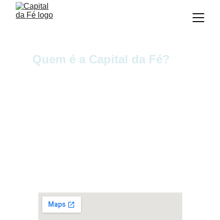
Quem é a Capital da Fé?
Criada pelos sócios Davi e Ariane & Filhos, incialmente
nomeada como a BKA Turismo. Somos uma agência
especializada em turismo religioso, proporcionando
experiências espirituais inesquecíveis no Vale da Fé.
Estamos no mercado desde 2008, oferecendo roteiros
personalizados em Aparecida-SP, Frei Galvão, Bethânia,
RCC Brasil, Canção Nova, e outros destinos onde você terá
uma experiencia de fé em cada detalhe durante sua
viagem.
Venha conosco e sinta a transformação espiritual que só
uma peregrinação pode te proporcionar.