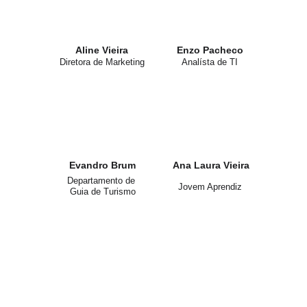
Aline Vieira
Enzo Pacheco
Diretora de Marketing
Analísta de TI
Evandro Brum
Ana Laura Vieira
Departamento de 
Jovem Aprendiz
Guia de Turismo
Os valores da nossa 
Agência