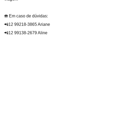
☎️ Em caso de dúvidas:
📲12 99218-3865 Ariane
📲12 99138-2679 Aline
Capital da Fé
Referência no Turismo Religioso. 
Roteiros Exclusivos e Personalizados.
Nossas Redes
Fale conosco